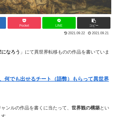
Pocket
LINE
コピー
2021.09.22
2021.09.21
家になろう
」にて異世界転移ものの作品を書いていま
C、何でも出せるチート（語弊）もらって異世界
ジャンルの作品を書くに当たって、
世界観の構築
とい
ます。