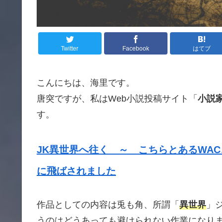
Twitter
Facebook
はてブ
こんにちは、海里です。
唐突ですが、私はWeb小説投稿サイト「
小説
す。
JK異世界へ往く ～ こちらとあるWA
に飛ばされました
作品としての内容は兎も角、所謂「
異世界
」
うのはどうあっても避けられない作業になり