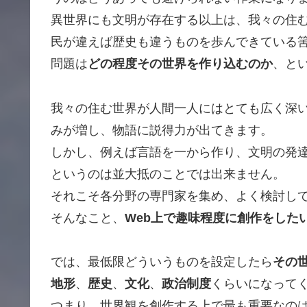
異世界にも文明が存在する以上は、我々の住
民が違えば歴史も違うものを歩んできている
問題は
どの程度その世界を作り込むのか
、と
我々の住む世界が人間一人にはとても広く深
みが増し、物語に説得力が出てきます。
しかし、例えば言語を一から作り、文明の発
というのは並大抵のことでは出来ません。
それこそ各分野の専門家を集め、よく検討し
そんなこと、
Web上で趣味程度に創作をした
では、最低限どういうものを設定したら
その
地形
、
歴史
、
文化
、
政治制度
くらいになって
つまり、世界観を創作する上で最も重要なの