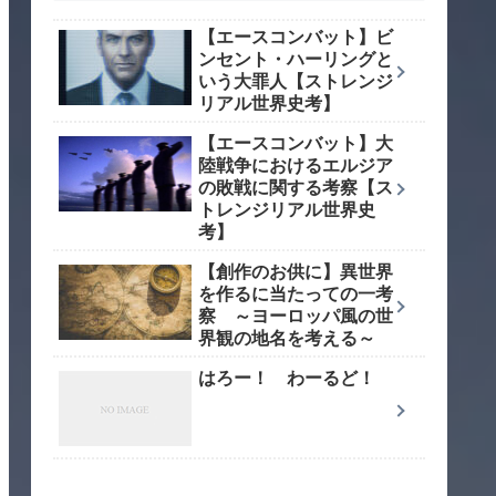
【エースコンバット】ビ
ンセント・ハーリングと
いう大罪人【ストレンジ
リアル世界史考】
【エースコンバット】大
陸戦争におけるエルジア
の敗戦に関する考察【ス
トレンジリアル世界史
考】
【創作のお供に】異世界
を作るに当たっての一考
察 ～ヨーロッパ風の世
界観の地名を考える～
はろー！ わーるど！