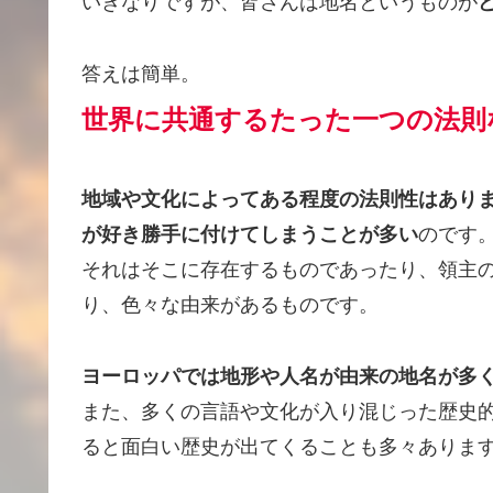
いきなりですが、皆さんは地名というものが
答えは簡単。
世界に共通する
たった一つの
法則
地域や文化によってある程度の法則性はあり
が好き勝手に付けてしまうことが多い
のです
それはそこに存在するものであったり、領主
り、色々な由来があるものです。
ヨーロッパでは地形や人名が由来の地名が多
また、多くの言語や文化が入り混じった歴史
ると面白い歴史が出てくることも多々ありま